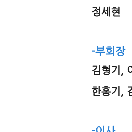
정세현
-부회장
김형기, 
한홍기, 
-이사