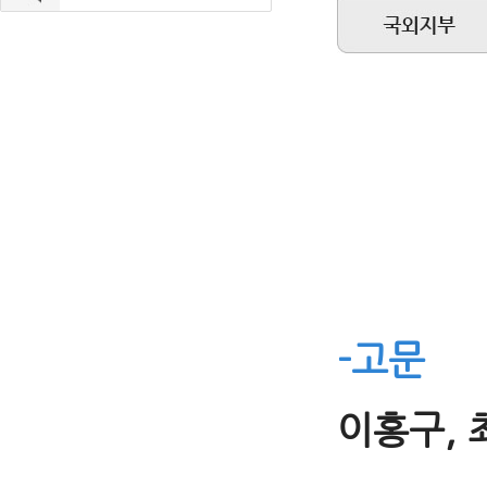
-고문
이홍구, 