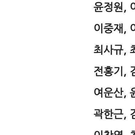
윤정원, 
이중재, 
최사규, 
전홍기, 
여운산, 
곽한근, 