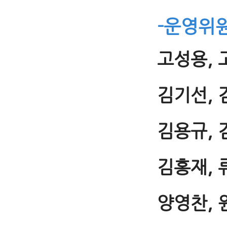
-운영위
고성용, 
김기선, 
김용규, 
김홍재, 
양영찬, 