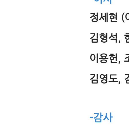
정세현 (
김형석, 
이용헌, 
김영도, 
-감사