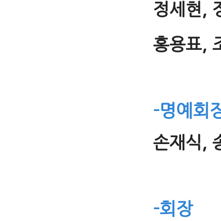
정세현, 
홍용표, 
-명예회
손재식, 
-회장